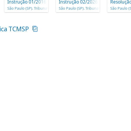
Instrução 01/2016
Instrução 02/2026
Resoluçã
de Contas do Município
São Paulo (SP). Tribunal de Contas do Município
São Paulo (SP). Tribunal de Contas do Mun
São Paulo (
nica TCMSP